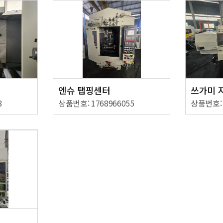
엔슈 탭핑센터
쓰가미 
8
상품번호: 1768966055
상품번호: 