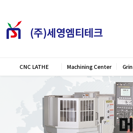
메인 메뉴
CNC LATHE
Machining Center
Gri