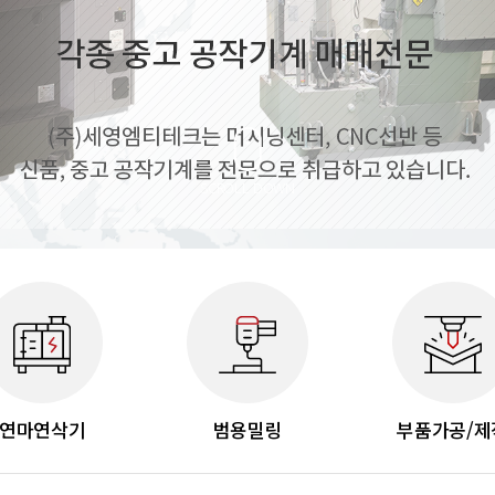
SCROLL DOWN
연마연삭기
범용밀링
부품가공/제