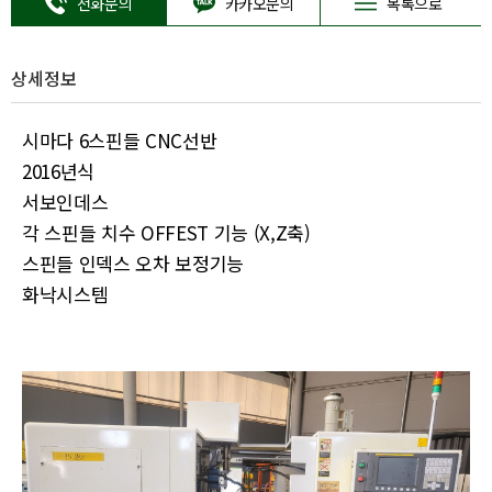
전화문의
카카오문의
목록으로
상세정보
시마다 6스핀들 CNC선반
2016년식
서보인데스
각 스핀들 치수 OFFEST 기능 (X,Z축)
스핀들 인덱스 오차 보정기능
화낙시스템