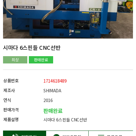
시마다 6스핀들 CNC선반
최상
판매완료
상품번호
1714618489
제조사
SHIMADA
연식
2016
판매가격
판매완료
제품설명
시마다 6스핀들 CNC선반